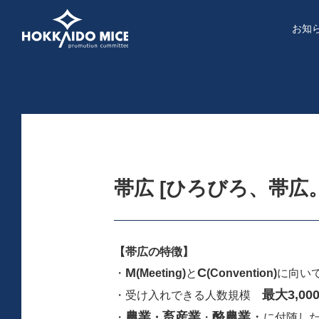
お知
帯広 [ひろびろ、帯広。
【帯広の特徴】
M
C
・
(Meeting)
と
(Convention)
に向い
最大3,00
・受け入れできる人数規模
農業
畜産業
酪農業
・
・
・
・
に付随し